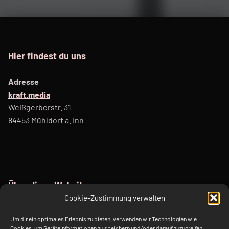
Hier findest du uns
Adresse
kraft.media
Weißgerberstr. 31
84453 Mühldorf a. Inn
Über diese Website
Cookie-Zustimmung verwalten
Diese Webseite dient als Sandkasten für unterschiedliche
Um dir ein optimales Erlebnis zu bieten, verwenden wir Technologien wie
ChatBots mit juristischen Themen auf Basis von ChatGPT.
Cookies, um Geräteinformationen zu speichern und/oder darauf zuzugreifen.