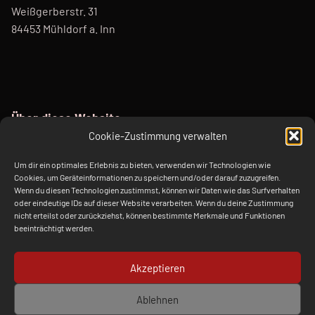
Weißgerberstr. 31
84453 Mühldorf a. Inn
Über diese Website
Cookie-Zustimmung verwalten
Diese Webseite dient als Sandkasten für unterschiedliche
Um dir ein optimales Erlebnis zu bieten, verwenden wir Technologien wie
ChatBots mit juristischen Themen auf Basis von ChatGPT.
Cookies, um Geräteinformationen zu speichern und/oder darauf zuzugreifen.
Sie wurde anlässlich des EDVGT 2023 ins Leben gerufen.
Wenn du diesen Technologien zustimmst, können wir Daten wie das Surfverhalten
oder eindeutige IDs auf dieser Website verarbeiten. Wenn du deine Zustimmung
nicht erteilst oder zurückziehst, können bestimmte Merkmale und Funktionen
beeinträchtigt werden.
Verlagsberatung Kraft / kraft.media Weißgerberstr. 31, 84453
Mühldorf a. Inn
Akzeptieren
Facebook
Twitter
E-Mail
Back to top ↑
Ablehnen