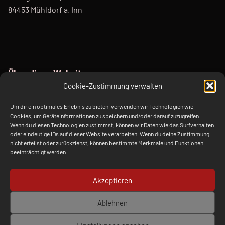
84453 Mühldorf a. Inn
Über diese Website
Cookie-Zustimmung verwalten
Diese Webseite dient als Sandkasten für unterschiedliche
Um dir ein optimales Erlebnis zu bieten, verwenden wir Technologien wie
ChatBots mit juristischen Themen auf Basis von ChatGPT.
Cookies, um Geräteinformationen zu speichern und/oder darauf zuzugreifen.
Sie wurde anlässlich des EDVGT 2023 ins Leben gerufen.
Wenn du diesen Technologien zustimmst, können wir Daten wie das Surfverhalten
oder eindeutige IDs auf dieser Website verarbeiten. Wenn du deine Zustimmung
nicht erteilst oder zurückziehst, können bestimmte Merkmale und Funktionen
beeinträchtigt werden.
Verlagsberatung Kraft / kraft.media Weißgerberstr. 31, 84453
Mühldorf a. Inn
Akzeptieren
Facebook
Twitter
E-Mail
Back to top ↑
Ablehnen