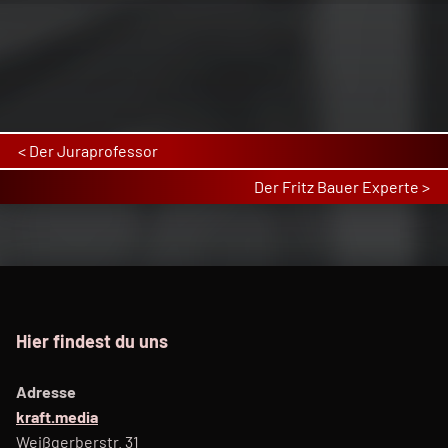
Post navigation
Der Juraprofessor
Der Fritz Bauer Experte
Hier findest du uns
Adresse
kraft.media
Weißgerberstr. 31