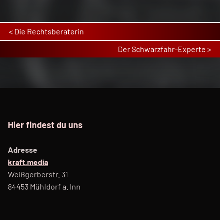
Post navigation
Die Rechtsberaterin
Der Schwarzfahr-Experte
Hier findest du uns
Adresse
kraft.media
Weißgerberstr. 31
84453 Mühldorf a. Inn