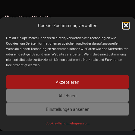
Über diese Website
Cookie-Zustimmung verwalten
Diese Webseite dient als Sandkasten für unterschiedliche
Um dir ein optimales Erlebnis zu bieten, verwenden wir Technologien wie
ChatBots mit juristischen Themen auf Basis von ChatGPT.
Cookies, um Geräteinformationen zu speichern und/oder darauf zuzugreifen.
Sie wurde anlässlich des EDVGT 2023 ins Leben gerufen.
Wenn du diesen Technologien zustimmst, können wir Daten wie das Surfverhalten
oder eindeutige IDs auf dieser Website verarbeiten. Wenn du deine Zustimmung
nicht erteilst oder zurückziehst, können bestimmte Merkmale und Funktionen
beeinträchtigt werden.
Verlagsberatung Kraft / kraft.media Weißgerberstr. 31, 84453
Mühldorf a. Inn
Akzeptieren
Facebook
Twitter
E-Mail
Back to top ↑
Ablehnen
Einstellungen ansehen
Menu
Cookie-Richtlinie
Impressum